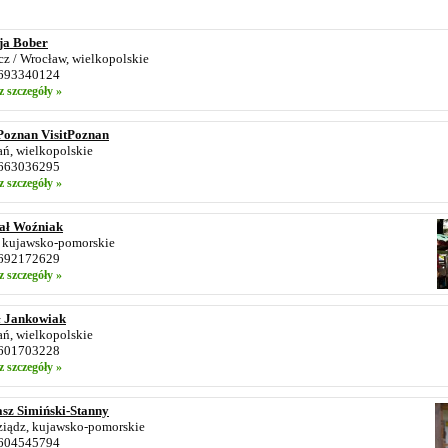
ja Bober
z / Wrocław, wielkopolskie
 693340124
z szczegóły »
tPoznan VisitPoznan
ń, wielkopolskie
 663036295
z szczegóły »
ał Woźniak
, kujawsko-pomorskie
 692172629
z szczegóły »
ł Jankowiak
ń, wielkopolskie
 601703228
z szczegóły »
sz Simiński-Stanny
ziądz, kujawsko-pomorskie
 604545794