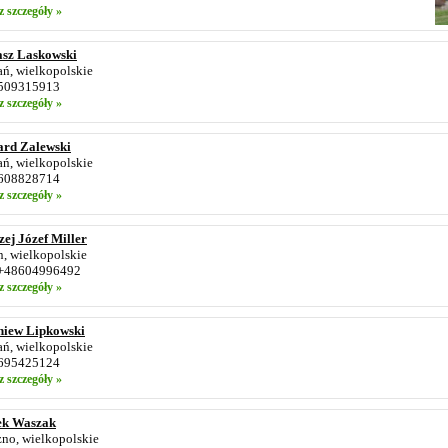
z szczegóły »
sz Laskowski
ń, wielkopolskie
 509315913
z szczegóły »
ard Zalewski
ń, wielkopolskie
 608828714
z szczegóły »
ej Józef Miller
, wielkopolskie
: +48604996492
z szczegóły »
niew Lipkowski
ń, wielkopolskie
 695425124
z szczegóły »
ek Waszak
no, wielkopolskie