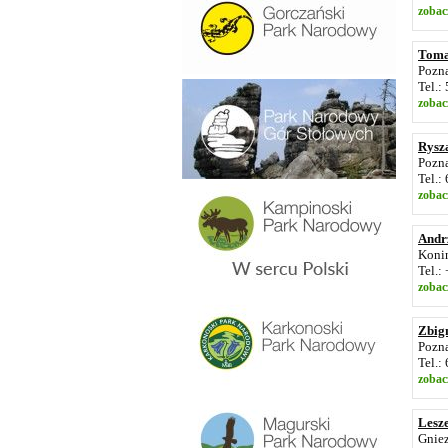
zobac
Toma
Pozna
Tel.:
zobac
Rysz
Pozna
Tel.:
zobac
Andrz
Konin
Tel.
zobac
Zbig
Pozna
Tel.:
zobac
Lesz
Gniez