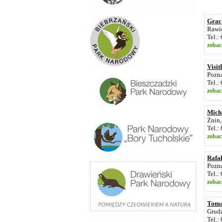
Grac
Rawic
Tel.:
zobac
Visi
Pozna
Tel.:
zobac
Mich
Żnin
Tel.:
zobac
Rafa
Pozna
Tel.:
zobac
Toma
Grud
Tel.: