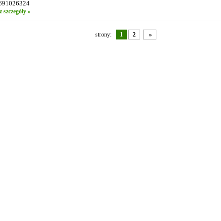
 691026324
z szczegóły »
strony:
1
2
»