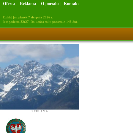
Oferta
Reklama
O portalu
Kontakt
|
|
|
Dzisiaj jest
piątek 7 sierpnia 2026
r.
Jest godzina
22:27
. Do końca roku pozostało
146
dni.
REKLAMA