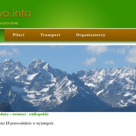
Piloci
Transport
Organizatorzy
dnicy
» terenowi - wielkopolski
iono
13
przewodników w tej kategorii.