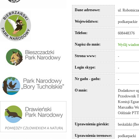
Dane adresowe:
ul. Robotnicz
Województwo:
podkarpackie
Telefon:
608448376 
Napisz do mnie:
Wyślij wiado
Strona www:
-
Login skype:
-
Nr gadu - gadu:
-
O mnie:
Dodatkowe upr
Przodownik T
Komisji Egzam
Marszałku Wo
Oddziale PT
Uprawnienia górskie:
beskidzki (Be
Uprawnienia terenowe:
podkarpacki