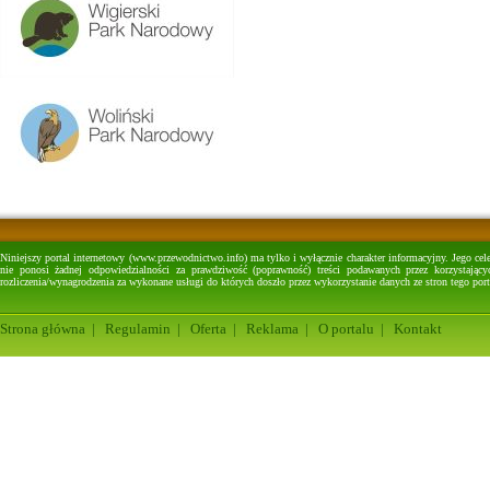
Niniejszy portal internetowy (www.przewodnictwo.info) ma tylko i wyłącznie charakter informacyjny. Jego cel
nie ponosi żadnej odpowiedzialności za prawdziwość (poprawność) treści podawanych przez korzystającyc
rozliczenia/wynagrodzenia za wykonane usługi do których doszło przez wykorzystanie danych ze stron tego port
Strona główna
|
Regulamin
|
Oferta
|
Reklama
|
O portalu
|
Kontakt