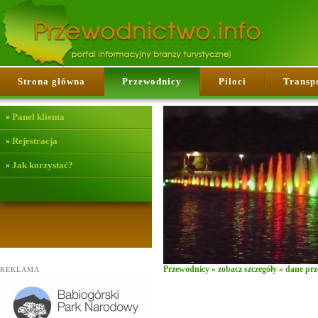
Strona główna
Przewodnicy
Piloci
Transp
Panel klienta
»
Rejestracja
»
Jak korzystać?
»
Przewodnicy
»
zobacz szczegóły
» dane pr
REKLAMA