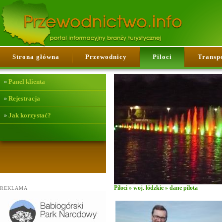
Strona główna
Przewodnicy
Piloci
Transp
Panel klienta
»
Rejestracja
»
Jak korzystać?
»
Piloci
»
woj. łódzkie
» dane pilota
REKLAMA