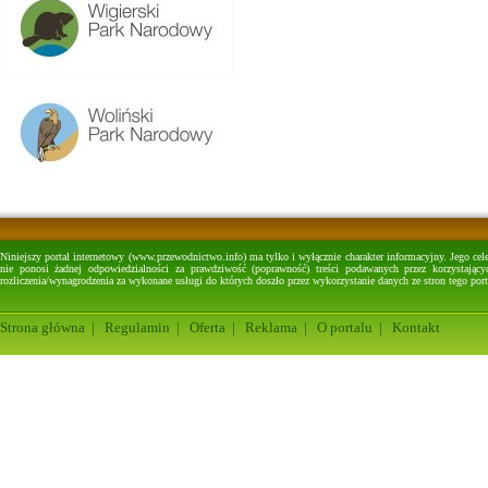
Niniejszy portal internetowy (www.przewodnictwo.info) ma tylko i wyłącznie charakter informacyjny. Jego cel
nie ponosi żadnej odpowiedzialności za prawdziwość (poprawność) treści podawanych przez korzystającyc
rozliczenia/wynagrodzenia za wykonane usługi do których doszło przez wykorzystanie danych ze stron tego port
Strona główna
|
Regulamin
|
Oferta
|
Reklama
|
O portalu
|
Kontakt