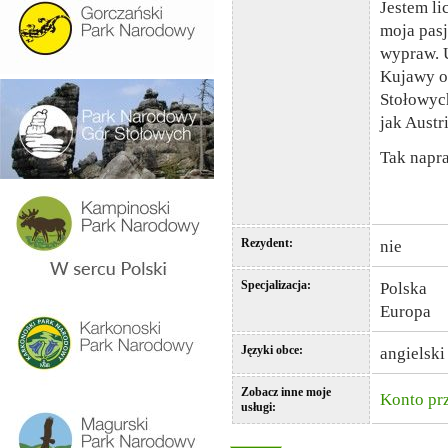
Jestem l
moja pasj
wypraw. 
Kujawy or
Stołowych
jak Austri
Tak napra
Rezydent:
nie
Specjalizacja:
Polska
Europa
Języki obce:
angielski
Zobacz inne moje
Konto pr
usługi: